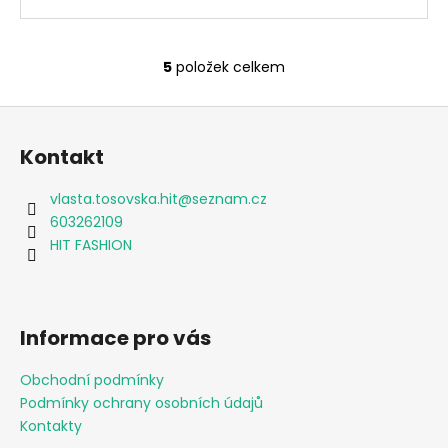
5
položek celkem
O
v
Z
l
á
á
Kontakt
d
p
a
a
vlasta.tosovska.hit
@
seznam.cz
c
t
603262109
í
í
HIT FASHION
p
r
v
k
Informace pro vás
y
v
Obchodní podmínky
ý
Podmínky ochrany osobních údajů
p
i
Kontakty