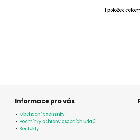
1
položek celke
O
v
l
á
d
a
c
í
p
r
v
k
y
Informace pro vás
v
ý
Obchodní podmínky
p
Podmínky ochrany osobních údajů
i
Kontakty
s
u