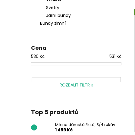
1 499 Kč
l
Svetry
Jarní bundy
Bundy zimní
Cena
530
Kč
531
Kč
ROZBALIT FILTR
Top 5 produktů
Mikina dámská žlutá, 3/4 rukáv
1 499 Kč