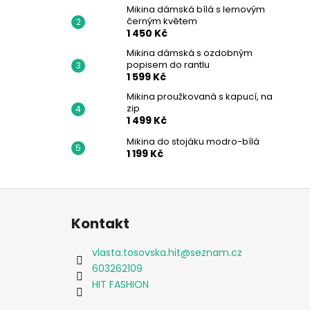
Mikina dámská bílá s lemovým
černým květem
1 450 Kč
Mikina dámská s ozdobným
popisem do rantlu
1 599 Kč
Mikina proužkovaná s kapucí, na
zip
1 499 Kč
Mikina do stojáku modro-bílá
1 199 Kč
Z
á
Kontakt
p
a
vlasta.tosovska.hit
@
seznam.cz
t
603262109
í
HIT FASHION