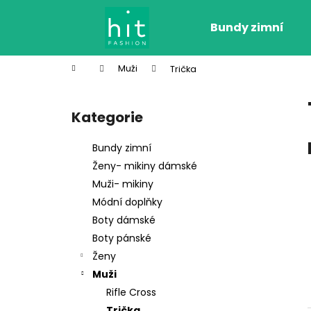
K
Přejít
na
o
Bundy zimní
obsah
Zpět
Zpět
š
do
do
í
Domů
Muži
Trička
k
obchodu
obchodu
P
o
Kategorie
Přeskočit
s
kategorie
t
Bundy zimní
r
Ženy- mikiny dámské
a
Muži- mikiny
n
Módní doplňky
n
Boty dámské
í
Boty pánské
p
Ženy
a
Muži
n
Rifle Cross
MIKINA DÁMSKÁ ŽLUTÁ, 3/4 RUKÁV
e
Trička