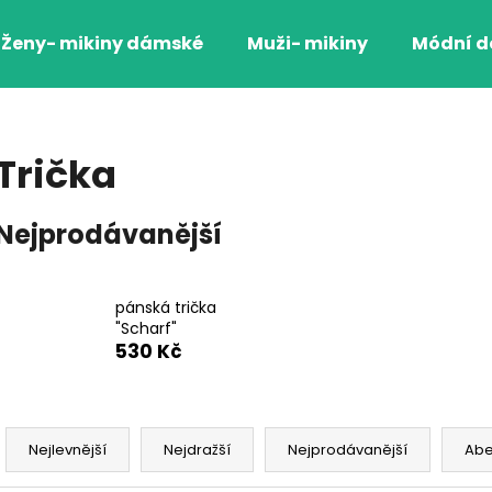
Ženy- mikiny dámské
Muži- mikiny
Módní d
Co potřebujete najít?
Trička
HLEDAT
Nejprodávanější
Doporučujeme
pánská trička
"Scharf"
530 Kč
Ř
a
Nejlevnější
Nejdražší
Nejprodávanější
Ab
MIKINA DÁMSKÁ BÍLÁ S LEMOVÝM
MIKINA DÁMSKÁ
z