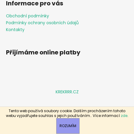
č
Informace pro vás
u
j
Obchodní podmínky
e
Podmínky ochrany osobních údajů
m
Kontakty
e
MIKINA
Přijímáme online platby
DO
STOJÁKU
MODRO-
BÍLÁ
1
199
Kč
KREKRRR.CZ
Tento web používá soubory cookie. Dalším procházením tohoto
Vytvořil Shoptet
webu vyjadřujete souhlas s jejich používáním.. Více informací
zde
.
Copyright 2026
Hit Fashion
. Všechna práva vyhrazena.
ROZUMÍM