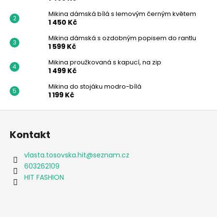
m
a
Mikina dámská bílá s lemovým černým květem
ó
j
1 450 Kč
í
d
Mikina dámská s ozdobným popisem do rantlu
1 599 Kč
t
y
?
Mikina proužkovaná s kapucí, na zip
1 499 Kč
.
Mikina do stojáku modro-bílá
1 199 Kč
HLEDAT
Z
á
Kontakt
p
a
D
vlasta.tosovska.hit
@
seznam.cz
t
o
603262109
p
í
HIT FASHION
o
r
u