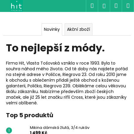
K
Přejít
Hledat
Náku
M
Přihlášen
na
o
T
obsah
Zpět
Zpět
košík
š
o
í
Novinky
Akční zboží
C
k
n
o
To nejlepší z módy.
e
p
o
j
t
Firma Hit, Vlasta Tošovská vznikla v roce 1993. Byla to
l
souhra náhod mého života. Od té doby nás najdete pořád
ř
na stejné adrese v Poličce, Riegrova 23. Od roku 2010 jsme
e
e
k obchodu s oblečením přidali ještě obchod s koženou
b
galanterii, Polička, Riegrova 239. Oblékáme celou věkovou
p
škálu zákazníku. Nabízíme především zboží českých
u
značek, ale již 25 let značku riflí Cross, které jsou zákazníky
j
š
velmi oblíbené.
e
í
Top 5 produktů
t
z
e
Mikina dámská žlutá, 3/4 rukáv
n
1 499 Kč