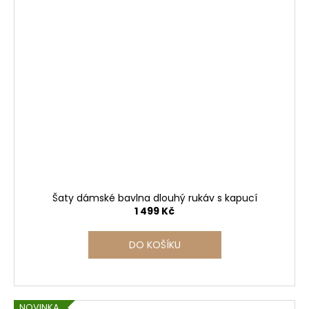
Šaty dámské bavlna dlouhý rukáv s kapucí
1 499 Kč
DO KOŠÍKU
NOVINKA