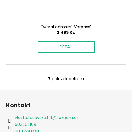
Overal dámský" Verpass"
2 499 Kč
DETAIL
7
položek celkem
O
v
Z
l
á
á
Kontakt
d
p
a
a
vlasta.tosovska.hit
@
seznam.cz
c
t
603262109
í
HIT FASHION