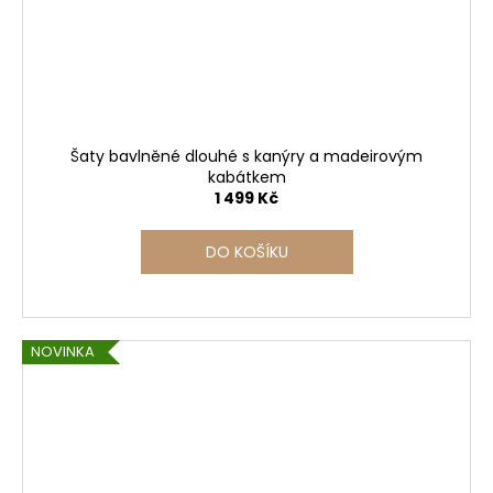
Šaty bavlněné dlouhé s kanýry a madeirovým
kabátkem
1 499 Kč
DO KOŠÍKU
NOVINKA