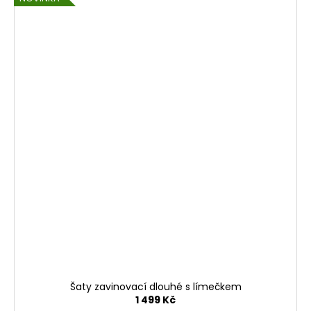
Šaty zavinovací dlouhé s límečkem
1 499 Kč