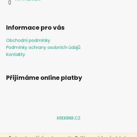
í
p
r
v
k
Informace pro vás
y
v
Obchodní podmínky
ý
Podmínky ochrany osobních údajů
p
i
Kontakty
s
u
Přijímáme online platby
KREKRRR.CZ