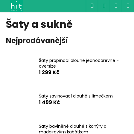
K
Přejít
Hledat
Náku
M
Přihlášen
na
o
obsah
Zpět
Zpět
košík
š
Šaty a sukně
í
C
k
Nejprodávanější
o
p
o
Šaty propínací dlouhé jednobarevné -
t
oversize
ř
1 299 Kč
e
b
u
Šaty zavinovací dlouhé s límečkem
j
1 499 Kč
e
t
e
Šaty bavlněné dlouhé s kanýry a
n
madeirovým kabátkem