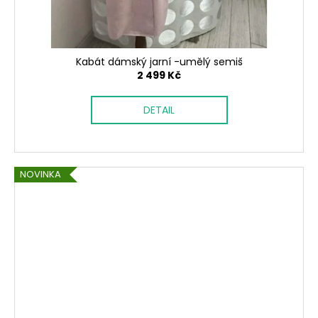
Kabát dámský jarní -umělý semiš
2 499 Kč
DETAIL
NOVINKA