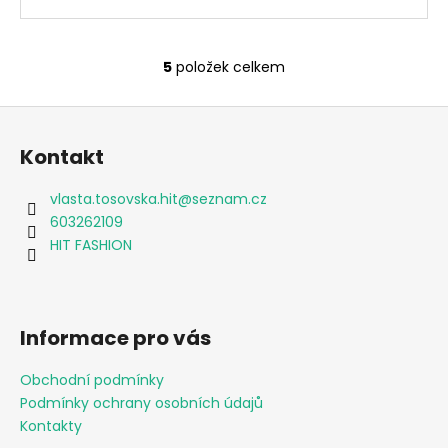
5
položek celkem
O
v
Z
l
á
á
Kontakt
d
p
a
a
vlasta.tosovska.hit
@
seznam.cz
c
t
603262109
í
í
HIT FASHION
p
r
v
k
Informace pro vás
y
v
Obchodní podmínky
ý
Podmínky ochrany osobních údajů
p
i
Kontakty