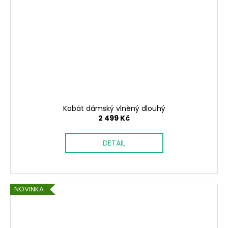
Kabát dámský vlněný dlouhý
2 499 Kč
DETAIL
NOVINKA